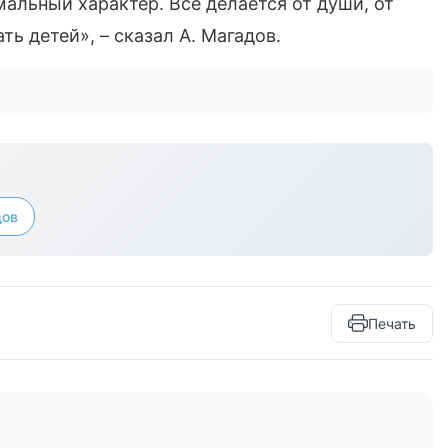
альный характер. Все делается от души, от
ь детей», – сказал А. Магадов.
дов
Печать