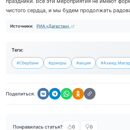
праздники. Все эти мероприятия не имеют форм
чистого сердца, и мы будем продолжать радоват
Источники:
РИА «Дагестан»
Теги:
#Сбербанк
#доноры
#акция
#Ахмед Мага
Поделиться:
Понравилась статья?
0
0