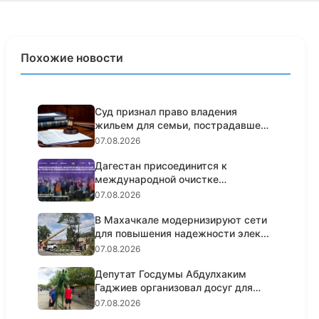
Похожие новости
Суд признал право владения
жильем для семьи, пострадавшей
от...
07.08.2026
Дагестан присоединится к
международной очистке
побережья Кас...
07.08.2026
В Махачкале модернизируют сети
для повышения надежности элек...
07.08.2026
Депутат Госдумы Абдулхаким
Гаджиев организовал досуг для
100...
07.08.2026