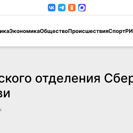
ика
Экономика
Общество
Происшествия
Спорт
РИ
ского отделения Сбе
ви
в