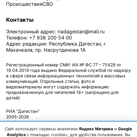
Происшествия
СВО
Контакты
Электронный адрес:
riadagestan@mail.ru
Телефон: +7 938 200 54 00
Адрес редакции: Республика Дагестан, г.
Махачкала, пр. Насрутдинова 1А
Регистрационный номер СМИ: ИА № ФС 77 – 75429 от
19.04.2019 года выдано Федеральной службой по надзору
в сфере связи информационных технологий и массовых
коммуникаций. Отдельные статьи, фото и
видеоматериалы могут содержать информацию
предназначенную для читателей 18+ (запрещено для
детей)
Политика конфиденциальности
·
Согласие на обработку ПДн
РИА "Дагестан"
2005-2026
© - Правила
использования
Сайт использует сервисы аналитики
Яндекс Метрика
и
Google
материалов.
Analytics
с помощью «cookie», для удобства пользования. Вы