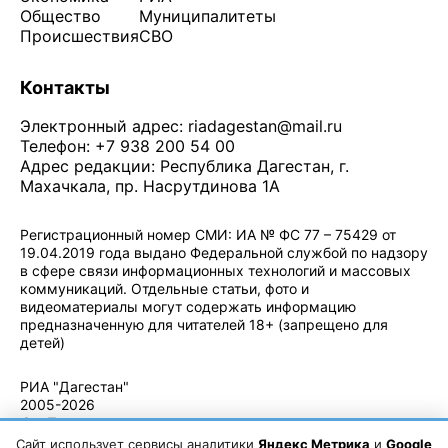
Общество
Муниципалитеты
Происшествия
СВО
Контакты
Электронный адрес:
riadagestan@mail.ru
Телефон: +7 938 200 54 00
Адрес редакции: Республика Дагестан, г.
Махачкала, пр. Насрутдинова 1А
Регистрационный номер СМИ: ИА № ФС 77 – 75429 от
19.04.2019 года выдано Федеральной службой по надзору
в сфере связи информационных технологий и массовых
коммуникаций. Отдельные статьи, фото и
видеоматериалы могут содержать информацию
предназначенную для читателей 18+ (запрещено для
детей)
Политика конфиденциальности
·
Согласие на обработку ПДн
РИА "Дагестан"
2005-2026
© - Правила
использования
Сайт использует сервисы аналитики
Яндекс Метрика
и
Google