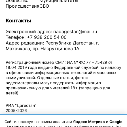
Общество
Муниципалитеты
Происшествия
СВО
Контакты
Электронный адрес:
riadagestan@mail.ru
Телефон: +7 938 200 54 00
Адрес редакции: Республика Дагестан, г.
Махачкала, пр. Насрутдинова 1А
Регистрационный номер СМИ: ИА № ФС 77 – 75429 от
19.04.2019 года выдано Федеральной службой по надзору
в сфере связи информационных технологий и массовых
коммуникаций. Отдельные статьи, фото и
видеоматериалы могут содержать информацию
предназначенную для читателей 18+ (запрещено для
детей)
Политика конфиденциальности
·
Согласие на обработку ПДн
РИА "Дагестан"
2005-2026
© - Правила
использования
Сайт использует сервисы аналитики
Яндекс Метрика
и
Google
материалов.