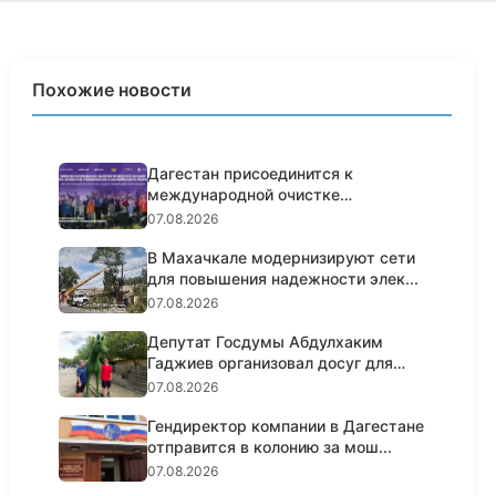
Похожие новости
Дагестан присоединится к
международной очистке
побережья Кас...
07.08.2026
В Махачкале модернизируют сети
для повышения надежности элек...
07.08.2026
Депутат Госдумы Абдулхаким
Гаджиев организовал досуг для
100...
07.08.2026
Гендиректор компании в Дагестане
отправится в колонию за мош...
07.08.2026