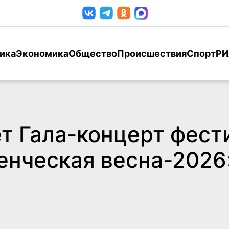
ика
Экономика
Общество
Происшествия
Спорт
РИ
т Гала-концерт фест
енческая весна-2026