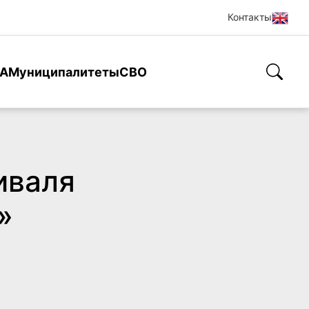
Контакты
А
Муниципалитеты
СВО
иваля
»