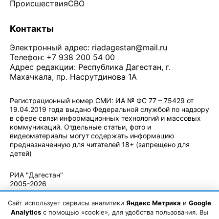
Происшествия
СВО
Контакты
Электронный адрес:
riadagestan@mail.ru
Телефон: +7 938 200 54 00
Адрес редакции: Республика Дагестан, г.
Махачкала, пр. Насрутдинова 1А
Регистрационный номер СМИ: ИА № ФС 77 – 75429 от
19.04.2019 года выдано Федеральной службой по надзору
в сфере связи информационных технологий и массовых
коммуникаций. Отдельные статьи, фото и
видеоматериалы могут содержать информацию
предназначенную для читателей 18+ (запрещено для
детей)
Политика конфиденциальности
·
Согласие на обработку ПДн
РИА "Дагестан"
2005-2026
© - Правила
использования
Сайт использует сервисы аналитики
Яндекс Метрика
и
Google
материалов.
Analytics
с помощью «cookie», для удобства пользования. Вы
Авторские