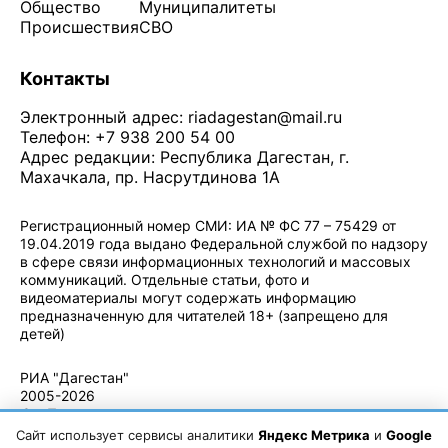
Общество
Муниципалитеты
Происшествия
СВО
Контакты
Электронный адрес:
riadagestan@mail.ru
Телефон: +7 938 200 54 00
Адрес редакции: Республика Дагестан, г.
Махачкала, пр. Насрутдинова 1А
Регистрационный номер СМИ: ИА № ФС 77 – 75429 от
19.04.2019 года выдано Федеральной службой по надзору
в сфере связи информационных технологий и массовых
коммуникаций. Отдельные статьи, фото и
видеоматериалы могут содержать информацию
предназначенную для читателей 18+ (запрещено для
детей)
Политика конфиденциальности
·
Согласие на обработку ПДн
РИА "Дагестан"
2005-2026
© - Правила
использования
Сайт использует сервисы аналитики
Яндекс Метрика
и
Google