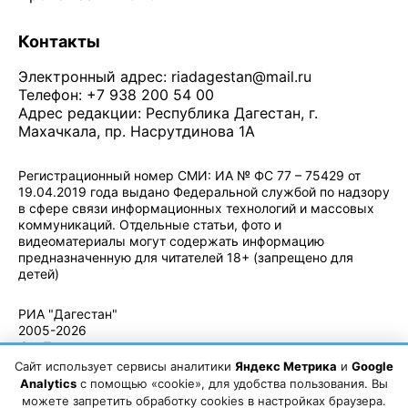
Контакты
Электронный адрес:
riadagestan@mail.ru
Телефон: +7 938 200 54 00
Адрес редакции: Республика Дагестан, г.
Махачкала, пр. Насрутдинова 1А
Регистрационный номер СМИ: ИА № ФС 77 – 75429 от
19.04.2019 года выдано Федеральной службой по надзору
в сфере связи информационных технологий и массовых
коммуникаций. Отдельные статьи, фото и
видеоматериалы могут содержать информацию
предназначенную для читателей 18+ (запрещено для
детей)
Политика конфиденциальности
·
Согласие на обработку ПДн
РИА "Дагестан"
2005-2026
© - Правила
использования
Сайт использует сервисы аналитики
Яндекс Метрика
и
Google
материалов.
Analytics
с помощью «cookie», для удобства пользования. Вы
Авторские
можете запретить обработку cookies в настройках браузера.