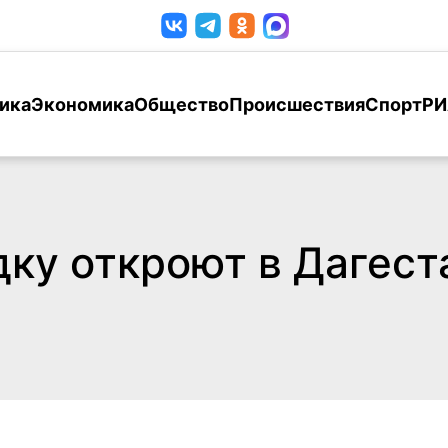
ика
Экономика
Общество
Происшествия
Спорт
РИ
ку откроют в Дагест