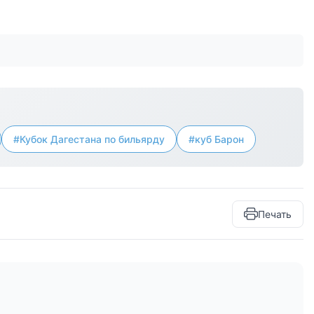
#Кубок Дагестана по бильярду
#куб Барон
Печать