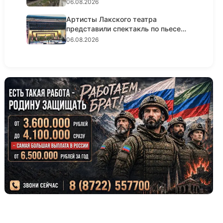
06.08.2026
Артисты Лакского театра
представили спектакль по пьесе
Шексп...
06.08.2026