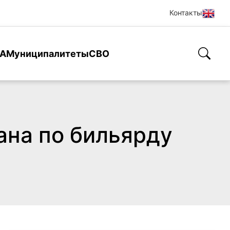
Контакты
А
Муниципалитеты
СВО
ана по бильярду