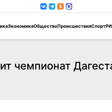
ика
Экономика
Общество
Происшествия
Спорт
РИ
ит чемпионат Дагест