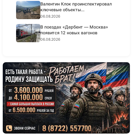
Валентин Клок проинспектировал
ключевые объекты
водоснабжени...
06.08.2026
В поездах «Дербент — Москва»
появится 12 новых вагонов
06.08.2026