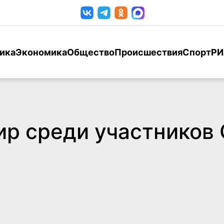
ика
Экономика
Общество
Происшествия
Спорт
РИ
р среди участников