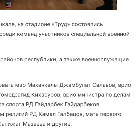
чкале, на стадионе «Труд» состоялись
среди команд участников специальной военной
и районов республики, а также военнослужащие
овать мэр Махачкалы Джамбулат Салавов, врио
гомедзагид Кихасуров, врио министра по делам
ра спорта РД Гайдарбек Гайдарбеков,
м религий РД Камал Галбацов, мать первого
апижат Мазаева и другие.