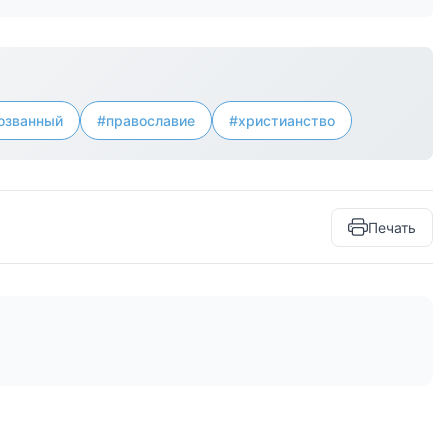
озванный
#православие
#христианство
Печать