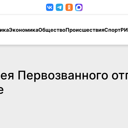
ика
Экономика
Общество
Происшествия
Спорт
РИ
ея Первозванного от
е