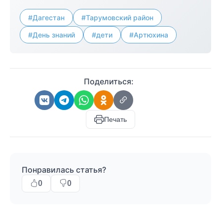
#Дагестан
#Тарумовский район
#День знаний
#дети
#Артюхина
Поделиться:
Печать
Понравилась статья?
0
0