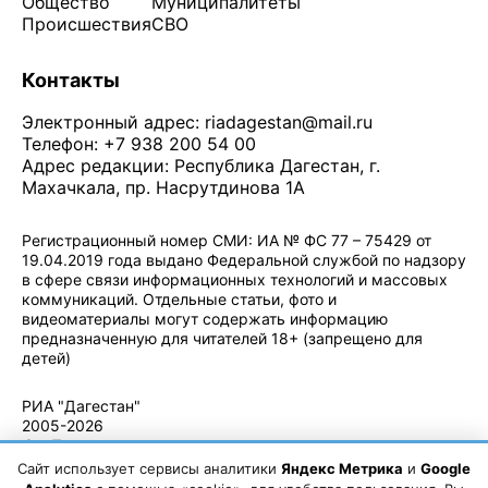
Общество
Муниципалитеты
Происшествия
СВО
Контакты
Электронный адрес:
riadagestan@mail.ru
Телефон: +7 938 200 54 00
Адрес редакции: Республика Дагестан, г.
Махачкала, пр. Насрутдинова 1А
Регистрационный номер СМИ: ИА № ФС 77 – 75429 от
19.04.2019 года выдано Федеральной службой по надзору
в сфере связи информационных технологий и массовых
коммуникаций. Отдельные статьи, фото и
видеоматериалы могут содержать информацию
предназначенную для читателей 18+ (запрещено для
детей)
Политика конфиденциальности
·
Согласие на обработку ПДн
РИА "Дагестан"
2005-2026
© - Правила
использования
Сайт использует сервисы аналитики
Яндекс Метрика
и
Google
материалов.