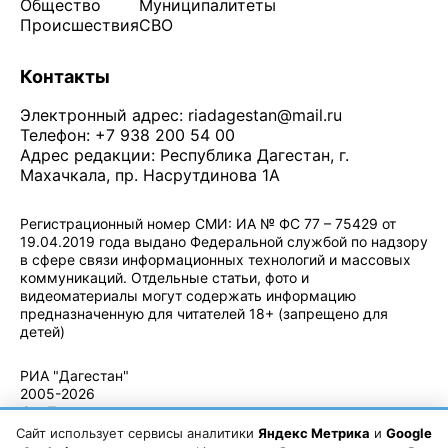
Общество
Муниципалитеты
Происшествия
СВО
Контакты
Электронный адрес:
riadagestan@mail.ru
Телефон: +7 938 200 54 00
Адрес редакции: Республика Дагестан, г.
Махачкала, пр. Насрутдинова 1А
Регистрационный номер СМИ: ИА № ФС 77 – 75429 от
19.04.2019 года выдано Федеральной службой по надзору
в сфере связи информационных технологий и массовых
коммуникаций. Отдельные статьи, фото и
видеоматериалы могут содержать информацию
предназначенную для читателей 18+ (запрещено для
детей)
Политика конфиденциальности
·
Согласие на обработку ПДн
РИА "Дагестан"
2005-2026
© - Правила
использования
Сайт использует сервисы аналитики
Яндекс Метрика
и
Google
материалов.