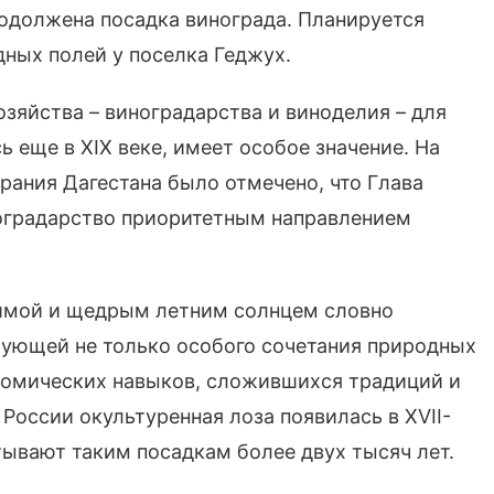
родолжена посадка винограда. Планируется
ных полей у поселка Геджух.
зяйства – виноградарства и виноделия – для
 еще в XIX веке, имеет особое значение. На
ания Дагестана было отмечено, что Глава
оградарство приоритетным направлением
зимой и щедрым летним солнцем словно
ебующей не только особого сочетания природных
номических навыков, сложившихся традиций и
 России окультуренная лоза появилась в XVII-
итывают таким посадкам более двух тысяч лет.