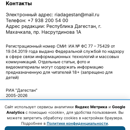
Контакты
Электронный адрес:
riadagestan@mail.ru
Телефон: +7 938 200 54 00
Адрес редакции: Республика Дагестан, г.
Махачкала, пр. Насрутдинова 1А
Регистрационный номер СМИ: ИА № ФС 77 – 75429 от
19.04.2019 года выдано Федеральной службой по надзору
в сфере связи информационных технологий и массовых
коммуникаций. Отдельные статьи, фото и
видеоматериалы могут содержать информацию
предназначенную для читателей 18+ (запрещено для
детей)
Политика конфиденциальности
·
Согласие на обработку ПДн
РИА "Дагестан"
2005-2026
© - Правила
использования
Сайт использует сервисы аналитики
Яндекс Метрика
и
Google
материалов.
Analytics
с помощью «cookie», для удобства пользования. Вы
Авторские
можете запретить обработку cookies в настройках браузера.
права
Подробнее в
Политике конфиденциальности
.