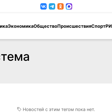
ика
Экономика
Общество
Происшествия
Спорт
РИ
стема
Новостей с этим тегом пока нет.