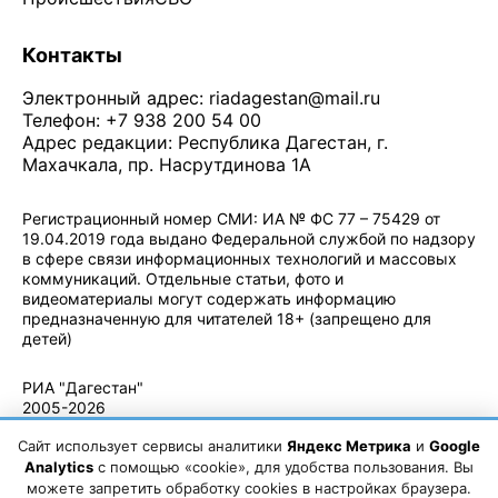
Контакты
Электронный адрес:
riadagestan@mail.ru
Телефон: +7 938 200 54 00
Адрес редакции: Республика Дагестан, г.
Махачкала, пр. Насрутдинова 1А
Регистрационный номер СМИ: ИА № ФС 77 – 75429 от
19.04.2019 года выдано Федеральной службой по надзору
в сфере связи информационных технологий и массовых
коммуникаций. Отдельные статьи, фото и
видеоматериалы могут содержать информацию
предназначенную для читателей 18+ (запрещено для
детей)
Политика конфиденциальности
·
Согласие на обработку ПДн
РИА "Дагестан"
2005-2026
© - Правила
Сайт использует сервисы аналитики
Яндекс Метрика
и
Google
использования
материалов.
Analytics
с помощью «cookie», для удобства пользования. Вы
Авторские
можете запретить обработку cookies в настройках браузера.