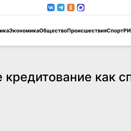
ика
Экономика
Общество
Происшествия
Спорт
РИ
е кредитование как 