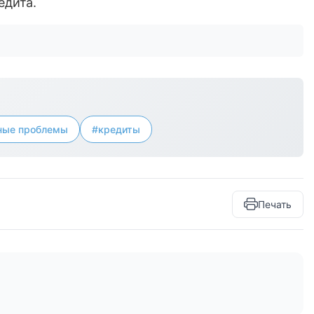
едита.
ые проблемы
#кредиты
Печать