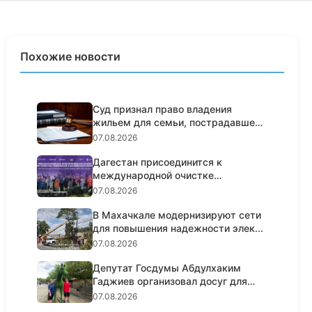
Похожие новости
Суд признал право владения
жильем для семьи, пострадавшей
от...
07.08.2026
Дагестан присоединится к
международной очистке
побережья Кас...
07.08.2026
В Махачкале модернизируют сети
для повышения надежности элек...
07.08.2026
Депутат Госдумы Абдулхаким
Гаджиев организовал досуг для
100...
07.08.2026