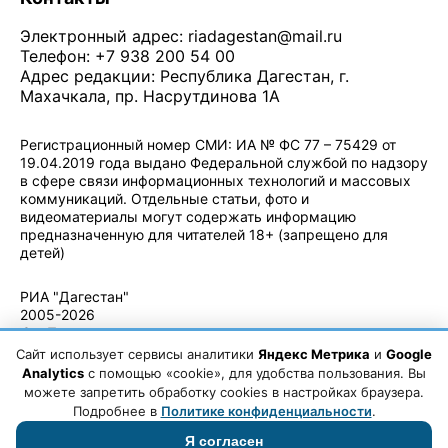
Электронный адрес:
riadagestan@mail.ru
Телефон: +7 938 200 54 00
Адрес редакции: Республика Дагестан, г.
Махачкала, пр. Насрутдинова 1А
Регистрационный номер СМИ: ИА № ФС 77 – 75429 от
19.04.2019 года выдано Федеральной службой по надзору
в сфере связи информационных технологий и массовых
коммуникаций. Отдельные статьи, фото и
видеоматериалы могут содержать информацию
предназначенную для читателей 18+ (запрещено для
детей)
Политика конфиденциальности
·
Согласие на обработку ПДн
РИА "Дагестан"
2005-2026
© - Правила
использования
Сайт использует сервисы аналитики
Яндекс Метрика
и
Google
материалов.
Analytics
с помощью «cookie», для удобства пользования. Вы
Авторские
можете запретить обработку cookies в настройках браузера.
права
Подробнее в
Политике конфиденциальности
.
Я согласен