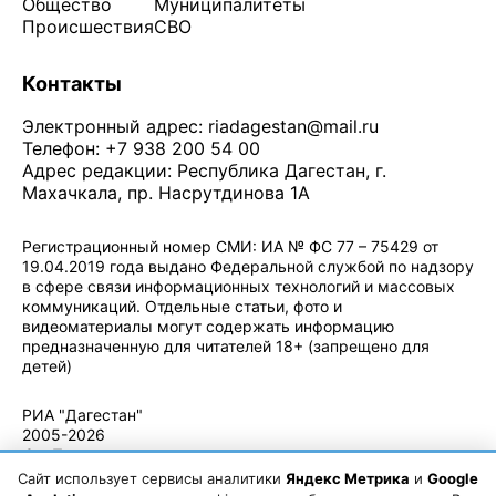
Общество
Муниципалитеты
Происшествия
СВО
Контакты
Электронный адрес:
riadagestan@mail.ru
Телефон: +7 938 200 54 00
Адрес редакции: Республика Дагестан, г.
Махачкала, пр. Насрутдинова 1А
Регистрационный номер СМИ: ИА № ФС 77 – 75429 от
19.04.2019 года выдано Федеральной службой по надзору
в сфере связи информационных технологий и массовых
коммуникаций. Отдельные статьи, фото и
видеоматериалы могут содержать информацию
предназначенную для читателей 18+ (запрещено для
детей)
Политика конфиденциальности
·
Согласие на обработку ПДн
РИА "Дагестан"
2005-2026
© - Правила
использования
Сайт использует сервисы аналитики
Яндекс Метрика
и
Google
материалов.