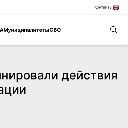
Контакты
А
Муниципалитеты
СВО
инировали действия
ации