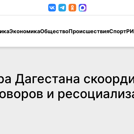
ика
Экономика
Общество
Происшествия
Спорт
РИ
ра Дагестана скоорд
оворов и ресоциализ