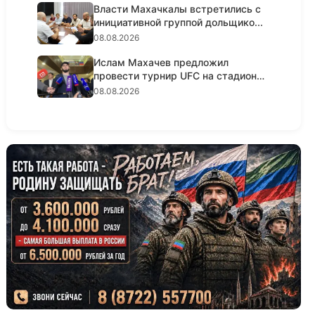
Власти Махачкалы встретились с
инициативной группой дольщико...
08.08.2026
Ислам Махачев предложил
провести турнир UFC на стадионе
«Дин...
08.08.2026