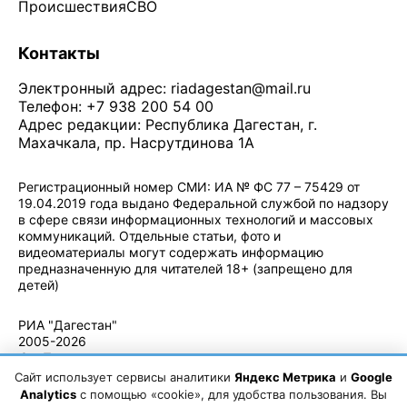
Происшествия
СВО
Контакты
Электронный адрес:
riadagestan@mail.ru
Телефон: +7 938 200 54 00
Адрес редакции: Республика Дагестан, г.
Махачкала, пр. Насрутдинова 1А
Регистрационный номер СМИ: ИА № ФС 77 – 75429 от
19.04.2019 года выдано Федеральной службой по надзору
в сфере связи информационных технологий и массовых
коммуникаций. Отдельные статьи, фото и
видеоматериалы могут содержать информацию
предназначенную для читателей 18+ (запрещено для
детей)
Политика конфиденциальности
·
Согласие на обработку ПДн
РИА "Дагестан"
2005-2026
© - Правила
использования
Сайт использует сервисы аналитики
Яндекс Метрика
и
Google
материалов.
Analytics
с помощью «cookie», для удобства пользования. Вы
Авторские