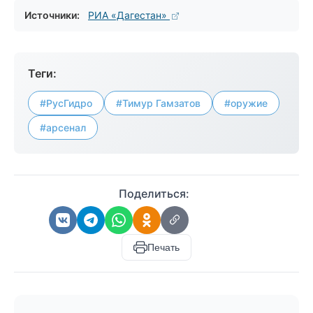
Источники:
РИА «Дагестан»
Теги:
#РусГидро
#Тимур Гамзатов
#оружие
#арсенал
Поделиться:
Печать