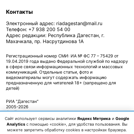
Контакты
Электронный адрес:
riadagestan@mail.ru
Телефон: +7 938 200 54 00
Адрес редакции: Республика Дагестан, г.
Махачкала, пр. Насрутдинова 1А
Регистрационный номер СМИ: ИА № ФС 77 – 75429 от
19.04.2019 года выдано Федеральной службой по надзору
в сфере связи информационных технологий и массовых
коммуникаций. Отдельные статьи, фото и
видеоматериалы могут содержать информацию
предназначенную для читателей 18+ (запрещено для
детей)
Политика конфиденциальности
·
Согласие на обработку ПДн
РИА "Дагестан"
2005-2026
© - Правила
использования
Сайт использует сервисы аналитики
Яндекс Метрика
и
Google
материалов.
Analytics
с помощью «cookie», для удобства пользования. Вы
Авторские
можете запретить обработку cookies в настройках браузера.
права