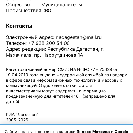
Общество
Муниципалитеты
Происшествия
СВО
Контакты
Электронный адрес:
riadagestan@mail.ru
Телефон: +7 938 200 54 00
Адрес редакции: Республика Дагестан, г.
Махачкала, пр. Насрутдинова 1А
Регистрационный номер СМИ: ИА № ФС 77 – 75429 от
19.04.2019 года выдано Федеральной службой по надзору
в сфере связи информационных технологий и массовых
коммуникаций. Отдельные статьи, фото и
видеоматериалы могут содержать информацию
предназначенную для читателей 18+ (запрещено для
детей)
Политика конфиденциальности
·
Согласие на обработку ПДн
РИА "Дагестан"
2005-2026
© - Правила
использования
Сайт использует сервисы аналитики
Яндекс Метрика
и
Google