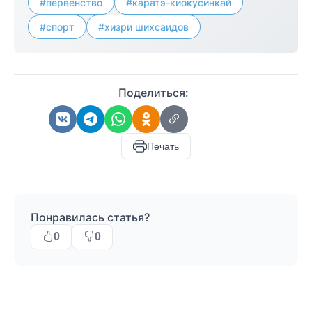
#первенство
#каратэ-киокусинкай
#спорт
#хизри шихсаидов
Поделиться:
Печать
Понравилась статья?
0
0