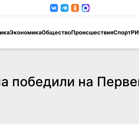
ика
Экономика
Общество
Происшествия
Спорт
РИ
а победили на Перве