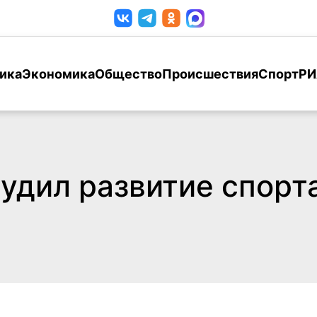
ика
Экономика
Общество
Происшествия
Спорт
РИ
дил развитие спорта