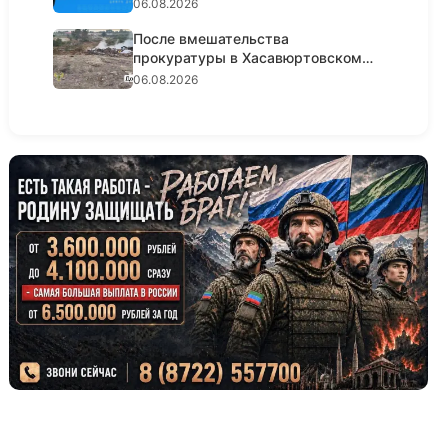
06.08.2026
После вмешательства
прокуратуры в Хасавюртовском
районе ликв...
06.08.2026