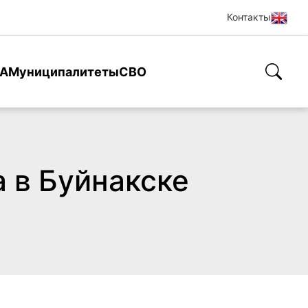
Контакты
А
Муниципалитеты
СВО
 в Буйнакске